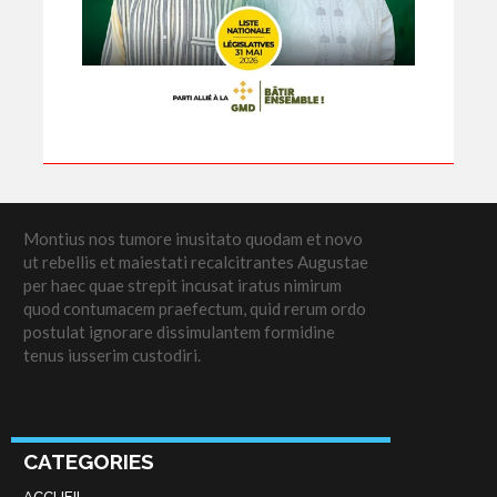
Montius nos tumore inusitato quodam et novo
ut rebellis et maiestati recalcitrantes Augustae
per haec quae strepit incusat iratus nimirum
quod contumacem praefectum, quid rerum ordo
postulat ignorare dissimulantem formidine
tenus iusserim custodiri.
CATEGORIES
ACCUEIL