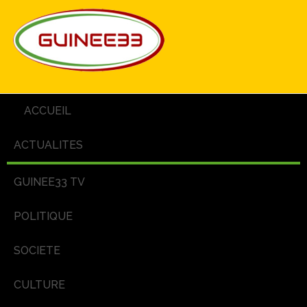
ACCUEIL
ACTUALITES
GUINEE33 TV
POLITIQUE
SOCIETE
CULTURE