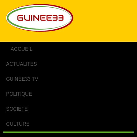
ACCUEIL
ACTUALITES
GUINEE33 TV
POLITIQUE
SOCIETE
CULTURE