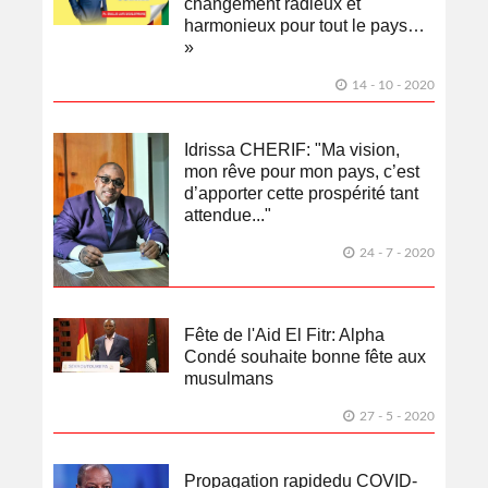
changement radieux et
harmonieux pour tout le pays…
»
14 - 10 - 2020
Idrissa CHERIF: "Ma vision,
mon rêve pour mon pays, c’est
d’apporter cette prospérité tant
attendue..."
24 - 7 - 2020
Fête de l'Aid El Fitr: Alpha
Condé souhaite bonne fête aux
musulmans
27 - 5 - 2020
Propagation rapidedu COVID-