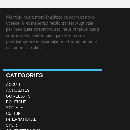
Montius nos tumore inusitato quodam et novo
ut rebellis et maiestati recalcitrantes Augustae
per haec quae strepit incusat iratus nimirum quod
contumacem praefectum, quid rerum ordo
postulat ignorare dissimulantem formidine tenus
iusserim custodiri.
CATEGORIES
ACCUEIL
ACTUALITES
GUINEE33 TV
POLITIQUE
SOCIETE
CULTURE
INTERNATIONAL
SPORT