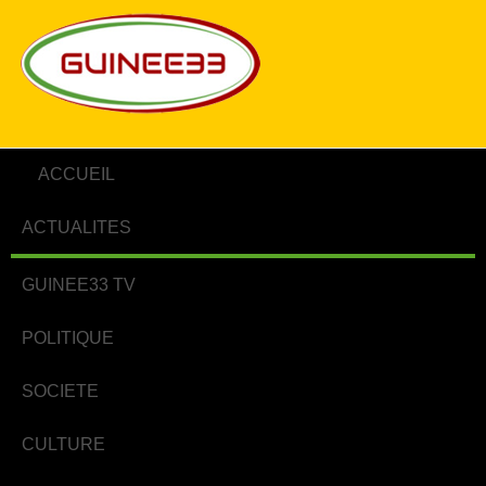
ACCUEIL
ACTUALITES
GUINEE33 TV
POLITIQUE
SOCIETE
CULTURE