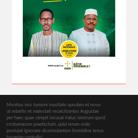
Montius nos tumore inusitato quodam et novo
ut rebellis et maiestati recalcitrantes Augustae
per haec quae strepit incusat iratus nimirum quod
contumacem praefectum, quid rerum ordo
postulat ignorare dissimulantem formidine tenus
iusserim custodiri.