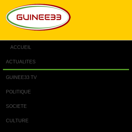
ACCUEIL
ACTUALITES
GUINEE33 TV
POLITIQUE
SOCIETE
CULTURE