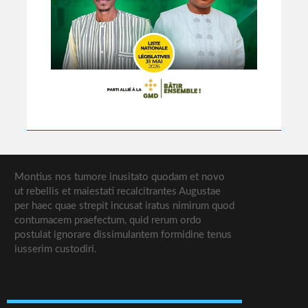
Montius nos tumore inusitato quodam et novo
ut rebellis et maiestati recalcitrantes Augustae
per haec quae strepit incusat iratus nimirum quod
contumacem praefectum, quid rerum ordo
postulat ignorare dissimulantem formidine tenus
iusserim custodiri.