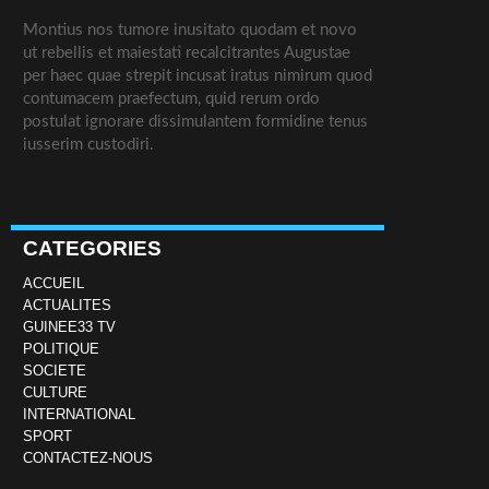
Montius nos tumore inusitato quodam et novo
ut rebellis et maiestati recalcitrantes Augustae
per haec quae strepit incusat iratus nimirum quod
contumacem praefectum, quid rerum ordo
postulat ignorare dissimulantem formidine tenus
iusserim custodiri.
CATEGORIES
ACCUEIL
ACTUALITES
GUINEE33 TV
POLITIQUE
SOCIETE
CULTURE
INTERNATIONAL
SPORT
CONTACTEZ-NOUS