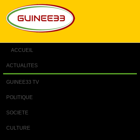
ACCUEIL
ACTUALITES
GUINEE33 TV
POLITIQUE
SOCIETE
CULTURE